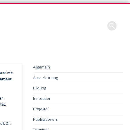
Allgemein
are“
mit
Auszeichnung
gement
Bildung
er
Innovation
tät,
Projekte
Publikationen
f. Dr.
Termine