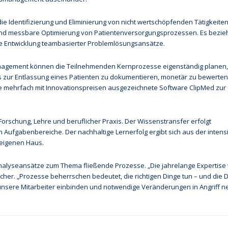
die Identifizierung und Eliminierung von nicht wertschöpfenden Tätigkeiten
 und messbare Optimierung von Patientenversorgungsprozessen. Es bezieh
ie Entwicklung teambasierter Problemlösungsansätze.
nagement können die Teilnehmenden Kernprozesse eigenständig planen,
s zur Entlassung eines Patienten zu dokumentieren, monetär zu bewerten
die mehrfach mit Innovationspreisen ausgezeichnete Software ClipMed zur
 Forschung, Lehre und beruflicher Praxis. Der Wissenstransfer erfolgt
hen Aufgabenbereiche. Der nachhaltige Lernerfolg ergibt sich aus der intens
 eigenen Haus.
nalyseansätze zum Thema fließende Prozesse. „Die jahrelange Expertise 
icher. „Prozesse beherrschen bedeutet, die richtigen Dinge tun – und die 
unsere Mitarbeiter einbinden und notwendige Veränderungen in Angriff 