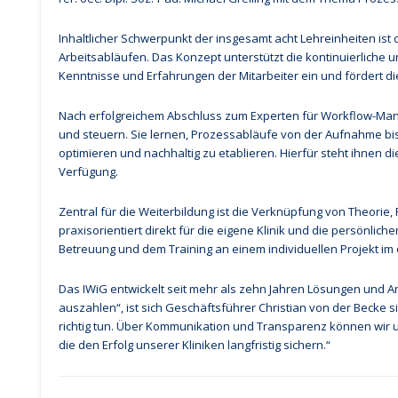
Inhaltlicher Schwerpunkt der insgesamt acht Lehreinheiten ist 
Arbeitsabläufen. Das Konzept unterstützt die kontinuierliche
Kenntnisse und Erfahrungen der Mitarbeiter ein und fördert d
Nach erfolgreichem Abschluss zum Experten für Workflow-Ma
und steuern. Sie lernen, Prozessabläufe von der Aufnahme bi
optimieren und nachhaltig zu etablieren. Hierfür steht ihnen 
Verfügung.
Zentral für die Weiterbildung ist die Verknüpfung von Theorie,
praxisorientiert direkt für die eigene Klinik und die persönlic
Betreuung und dem Training an einem individuellen Projekt im
Das IWiG entwickelt seit mehr als zehn Jahren Lösungen und A
auszahlen“, ist sich Geschäftsführer Christian von der Becke s
richtig tun. Über Kommunikation und Transparenz können wir 
die den Erfolg unserer Kliniken langfristig sichern.“