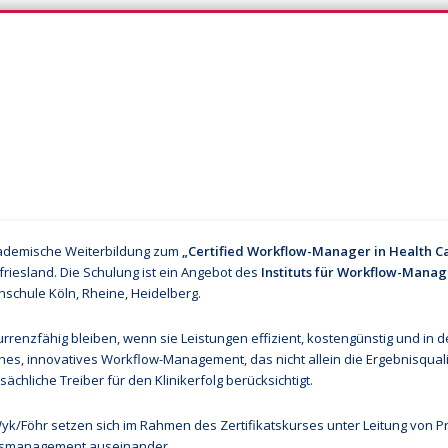
iG-Blog
kademische Weiterbildung zum
„Certified Workflow-Manager in Health C
friesland. Die Schulung ist ein Angebot des
Instituts für Workflow-Mana
hschule Köln, Rheine, Heidelberg.
nzfähig bleiben, wenn sie Leistungen effizient, kostengünstig und in d
ches, innovatives Workflow-Management, das nicht allein die Ergebnisquali
chliche Treiber für den Klinikerfolg berücksichtigt.
yk/Föhr setzen sich im Rahmen des Zertifikatskurses unter Leitung von Pro
zessmanagement auseinander.