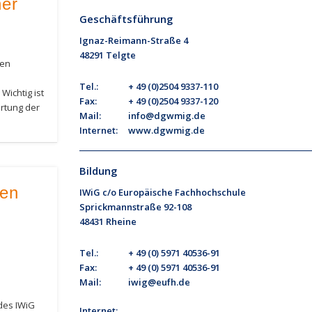
her
Geschäftsführung
Ignaz-Reimann-Straße 4
48291 Telgte
den
Tel.:
+ 49 (0)2504 9337-110
Wichtig ist
Fax:
+ 49 (0)2504 9337-120
ertung der
Mail:
info@dgwmig.de
Internet:
www.dgwmig.de
Bildung
een
IWiG c/o Europäische Fachhochschule
Sprickmannstraße 92-108
48431 Rheine
Tel.:
+ 49 (0) 5971 40536-91
Fax:
+ 49 (0) 5971 40536-91
Mail:
iwig@eufh.de
 des IWiG
Internet: