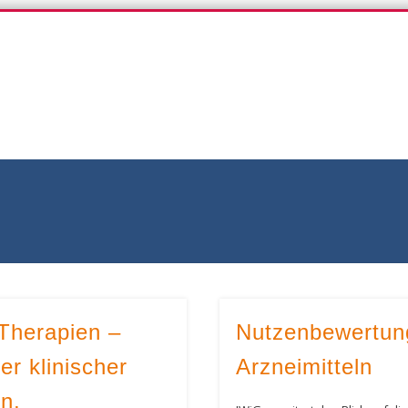
iG-Blog
Therapien –
Nutzenbewertun
er klinischer
Arzneimitteln
n,