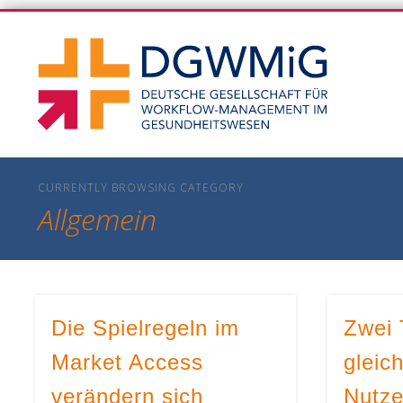
DGWM
DGWMiG-Blog
CURRENTLY BROWSING CATEGORY
Allgemein
Die Spielregeln im
Zwei 
Market Access
gleich
verändern sich
Nutze