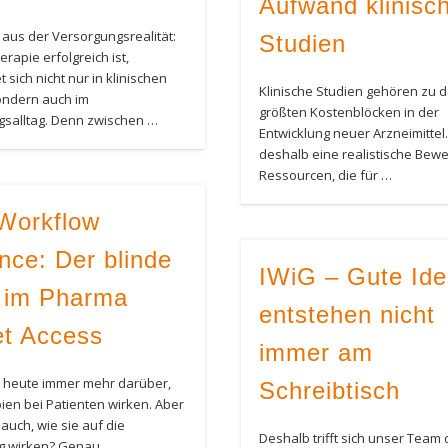
Aufwand klinisc
us der Versorgungsrealität:
Studien
rapie erfolgreich ist,
 sich nicht nur in klinischen
Klinische Studien gehören zu 
ondern auch im
größten Kostenblöcken in der
salltag. Denn zwischen …
Entwicklung neuer Arzneimittel. 
deshalb eine realistische Bew
Ressourcen, die für …
Workflow
nce: Der blinde
IWiG – Gute Id
 im Pharma
entstehen nicht
t Access
immer am
 heute immer mehr darüber,
Schreibtisch
ien bei Patienten wirken. Aber
auch, wie sie auf die
Deshalb trifft sich unser Team
g wirken? Genau …