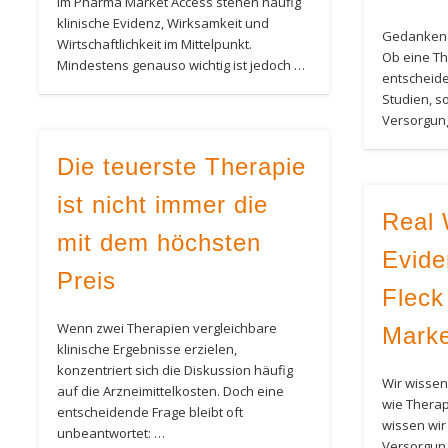
Im Pharma Market Access stehen häufig
klinische Evidenz, Wirksamkeit und
Gedanken a
Wirtschaftlichkeit im Mittelpunkt.
Ob eine The
Mindestens genauso wichtig ist jedoch …
entscheidet
Studien, s
Versorgung
Die teuerste Therapie
ist nicht immer die
Real 
mit dem höchsten
Evide
Preis
Fleck
Wenn zwei Therapien vergleichbare
Marke
klinische Ergebnisse erzielen,
konzentriert sich die Diskussion häufig
Wir wissen
auf die Arzneimittelkosten. Doch eine
wie Therap
entscheidende Frage bleibt oft
wissen wir 
unbeantwortet: …
Versorgun