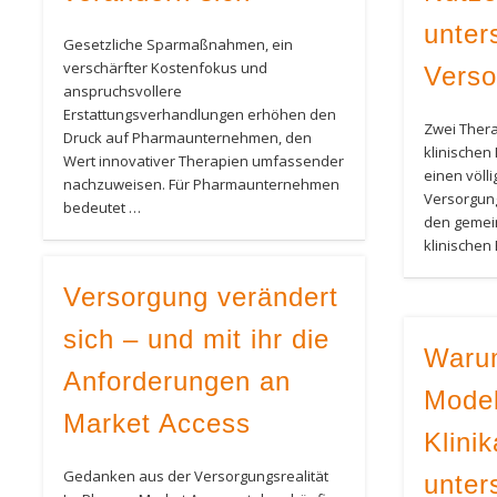
unter
Gesetzliche Sparmaßnahmen, ein
verschärfter Kostenfokus und
Vers
anspruchsvollere
Erstattungsverhandlungen erhöhen den
Zwei Ther
Druck auf Pharmaunternehmen, den
klinische
Wert innovativer Therapien umfassender
einen völl
nachzuweisen. Für Pharmaunternehmen
Versorgun
bedeutet …
den gemei
klinische
Versorgung verändert
sich – und mit ihr die
Warum
Anforderungen an
Model
Market Access
Klinik
Gedanken aus der Versorgungsrealität
unter