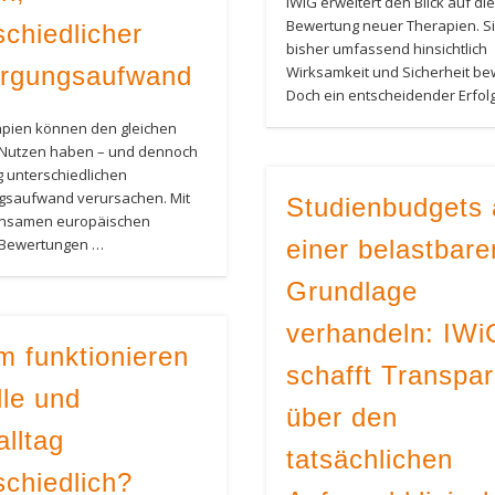
IWiG erweitert den Blick auf die
Bewertung neuer Therapien. S
schiedlicher
bisher umfassend hinsichtlich
orgungsaufwand
Wirksamkeit und Sicherheit be
Doch ein entscheidender Erfol
apien können den gleichen
n Nutzen haben – und dennoch
ig unterschiedlichen
gsaufwand verursachen. Mit
Studienbudgets 
nsamen europäischen
n Bewertungen …
einer belastbare
Grundlage
verhandeln: IWi
 funktionieren
schafft Transpa
le und
über den
alltag
tatsächlichen
schiedlich?