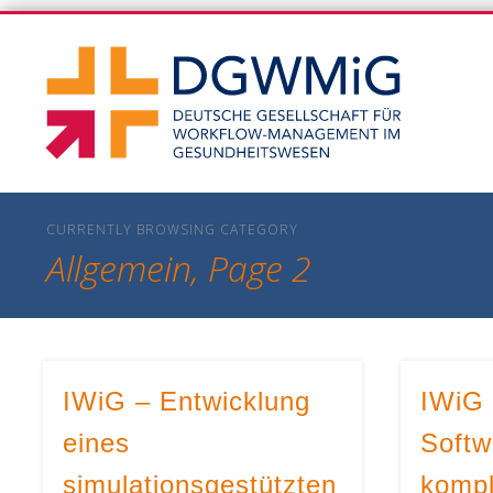
DGWM
DGWMiG-Blog
CURRENTLY BROWSING CATEGORY
Allgemein, Page 2
IWiG – Entwicklung
IWiG 
eines
Softw
simulationsgestützten
kompl