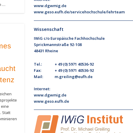
n …
www.dgwmig.de
www.geso.eufh.de/servicehochschule/lehrteam
Wissenschaft
IWiG c/o Europäische Fachhochschule
Sprickmannstraße 92-108
ames
48431 Rheine
Tel.:
+ 49 (0) 5971 40536-92
ucht
Fax:
+ 49 (0) 5971 40536-92
Mail:
m.greiling@eufh.de
tenz
Internet:
leichen
www.dgwmig.de
sprojekte
www.geso.eufh.de
 eine
 Statt
ominieren