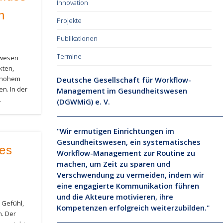
Innovation
h
Projekte
Publikationen
Termine
swesen
kten,
d hohem
Deutsche Gesellschaft für Workflow-
n. In der
Management im Gesundheitswesen
…
(DGWMiG) e. V.
"Wir ermutigen Einrichtungen im
Gesundheitswesen, ein systematisches
les
Workflow-Management zur Routine zu
machen, um Zeit zu sparen und
Verschwendung zu vermeiden, indem wir
eine engagierte Kommunikation führen
und die Akteure motivieren, ihre
Gefühl,
Kompetenzen erfolgreich weiterzubilden."
n. Der