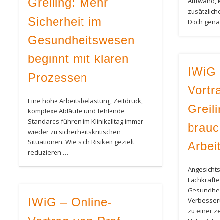
Greiling: Mehr
Aufwand, 
zusätzlich
Sicherheit im
Doch gena
Gesundheitswesen
beginnt mit klaren
IWiG 
Prozessen
Vortr
Eine hohe Arbeitsbelastung, Zeitdruck,
Greil
komplexe Abläufe und fehlende
Standards führen im Klinikalltag immer
brauc
wieder zu sicherheitskritischen
Situationen. Wie sich Risiken gezielt
Arbei
reduzieren …
Angesicht
Fachkräft
Gesundhei
IWiG – Online-
Verbesser
zu einer z