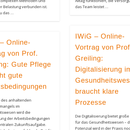
komplexen Methoden und
Alltag funktioniert, die Versorg
er Belastung verbunden ist.
das Team leistet …
u das …
IWiG – Online-
– Online-
Vortrag von Prof
ag von Prof.
Greiling:
ing: Gute Pflege
Digitalisierung i
ht gute
Gesundheitswe
tsbedingungen
braucht klare
s des anhaltenden
Prozesse
emangels im
tswesen wird die
Die Digitalisierung bietet groß
ung der Arbeitsbedingungen
für das Gesundheitswesen – d
entralen Zukunftsaufgabe.
Potenzial wird in der Praxis noc