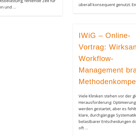
tsbelastung, fehlende Zeit für
überall konsequent genutzt. Ei
nen und …
IWiG – Online-
Vortrag: Wirks
Workflow-
Management bra
Methodenkompe
Viele Kliniken stehen vor der g
Herausforderung: Optimierung
werden gestartet, aber es fehlt
klare, durchgängige Systematik.
belastbarer Entscheidungen d
oft …