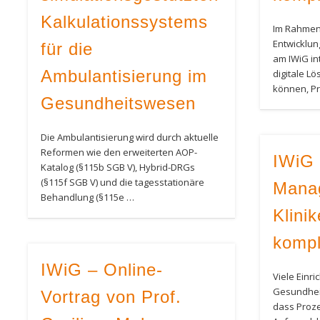
Kalkulationssystems
Im Rahmen
Entwicklun
für die
am IWiG int
Ambulantisierung im
digitale L
können, P
Gesundheitswesen
Die Ambulantisierung wird durch aktuelle
Reformen wie den erweiterten AOP-
IWiG 
Katalog (§115b SGB V), Hybrid-DRGs
(§115f SGB V) und die tagesstationäre
Mana
Behandlung (§115e …
Klini
kompl
IWiG – Online-
Viele Einr
Gesundhei
Vortrag von Prof.
dass Proz