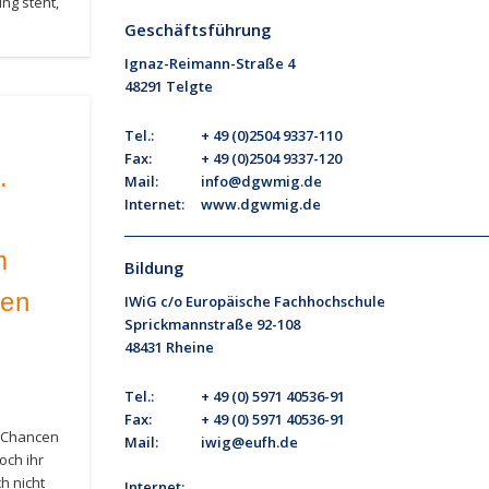
ung steht,
Geschäftsführung
Ignaz-Reimann-Straße 4
48291 Telgte
Tel.:
+ 49 (0)2504 9337-110
Fax:
+ 49 (0)2504 9337-120
.
Mail:
info@dgwmig.de
Internet:
www.dgwmig.de
m
Bildung
sen
IWiG c/o Europäische Fachhochschule
Sprickmannstraße 92-108
48431 Rheine
Tel.:
+ 49 (0) 5971 40536-91
Fax:
+ 49 (0) 5971 40536-91
e Chancen
Mail:
iwig@eufh.de
och ihr
h nicht
Internet: