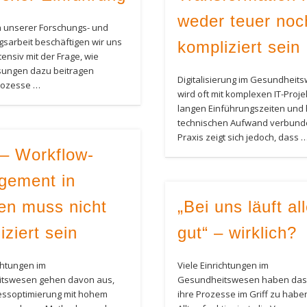
weder teuer noc
 unserer Forschungs- und
gsarbeit beschäftigen wir uns
kompliziert sein
ensiv mit der Frage, wie
ösungen dazu beitragen
Digitalisierung im Gesundheit
rozesse …
wird oft mit komplexen IT-Proje
langen Einführungszeiten un
technischen Aufwand verbunde
Praxis zeigt sich jedoch, dass 
– Workflow-
gement in
ken muss nicht
„Bei uns läuft al
iziert sein
gut“ – wirklich?
ichtungen im
Viele Einrichtungen im
tswesen gehen davon aus,
Gesundheitswesen haben das 
essoptimierung mit hohem
ihre Prozesse im Griff zu habe