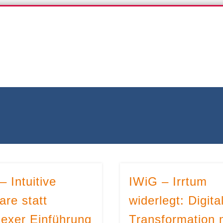
iG-Blog
– Intuitive
IWiG – Irrtum
are statt
widerlegt: Digita
exer Einführung
Transformation