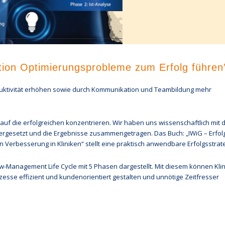
ation Optimierungsprobleme zum Erfolg führen
ktivität erhöhen sowie durch Kommunikation und Teambildung mehr
uf die erfolgreichen konzentrieren. Wir haben uns wissenschaftlich mit 
esetzt und die Ergebnisse zusammengetragen. Das Buch: „IWiG – Erfolg
n Verbesserung in Kliniken“ stellt eine praktisch anwendbare Erfolgsstrate
-Management Life Cycle mit 5 Phasen dargestellt. Mit diesem können Kli
sse effizient und kundenorientiert gestalten und unnötige Zeitfresser