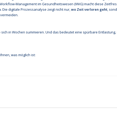
für Workflow-Management im Gesundheitswesen (IWiG) macht diese Zeitfres
h
. Die digitale Prozessanalyse zeigt nicht nur,
wo Zeit verloren geht
, son
 vermeiden.
e sich in Wochen summieren. Und das bedeutet eine spürbare Entlastung, 
hnen, was möglich ist: